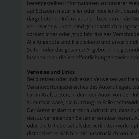
bereitgestellten Informationen auf unserer We
auf Schäden materieller oder ideeller Art bezi
dargebotenen Informationen bzw. durch die Nut
verursacht wurden, sind grundsätzlich ausgesch
vorsätzliches oder grob fahrlässiges Verschulde
Alle Angebote sind freibleibend und unverbindlic
Seiten oder das gesamte Angebot ohne gesonde
löschen oder die Veröffentlichung zeitweise ode
Verweise und Links
Bei direkten oder indirekten Verweisen auf fre
Verantwortungsbereiches des Autors liegen, wü
Fall in Kraft treten, in dem der Autor von den 
zumutbar wäre, die Nutzung im Falle rechtswidr
Der Autor erklärt hiermit ausdrücklich, dass zum
den zu verlinkenden Seiten erkennbar waren. Auf
oder die Urheberschaft der verlinkten/verknüpft
distanziert er sich hiermit ausdrücklich von alle