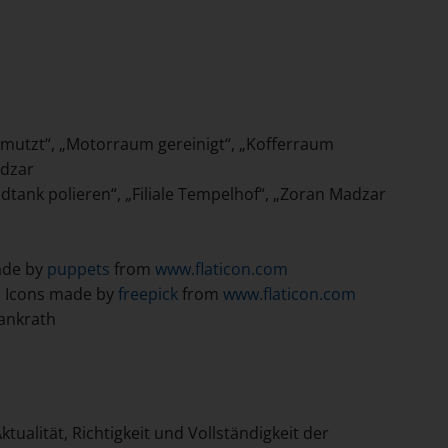
mutzt“, „Motorraum gereinigt“, „Kofferraum
adzar
tank polieren“, „Filiale Tempelhof“, „Zoran Madzar
ade by
puppets
from
www.flaticon.com
: Icons made by
freepick
from
www.flaticon.com
ankrath
ualität, Richtigkeit und Vollständigkeit der