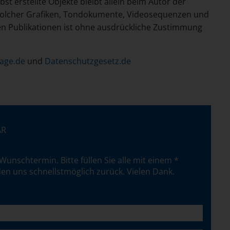
bst erstellte Objekte bleibt allein beim Autor der
 solcher Grafiken, Tondokumente, Videosequenzen und
en Publikationen ist ohne ausdrückliche Zustimmung
age.de
und
Datenschutzgesetz.de
AR
Wunschtermin. Bitte füllen Sie alle mit einem *
lden uns schnellstmöglich zurück. Vielen Dank.