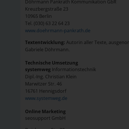
Döhrmann Pankrath Kommunikation GbR
Kreuzbergstraße 23
10965 Berlin
Tel. (030) 63 22 64 23
www.doehrmann-pankrath.de
Textentwicklung:
Autorin aller Texte, ausgen
Gabriele Döhrmann.
Technische Umsetzung
systemweg
Informationstechnik
Dipl.-Ing. Christian Klein
Marwitzer Str. 46
16761 Hennigsdorf
www.systemweg.de
Online Marketing
seosupport GmbH