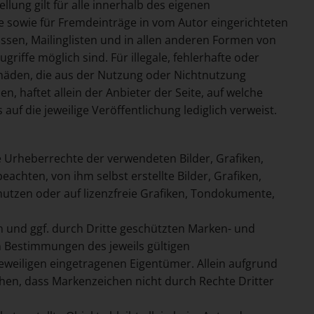
lung gilt für alle innerhalb des eigenen
e sowie für Fremdeinträge in vom Autor eingerichteten
ssen, Mailinglisten und in allen anderen Formen von
riffe möglich sind. Für illegale, fehlerhafte oder
chäden, die aus der Nutzung oder Nichtnutzung
, haftet allein der Anbieter der Seite, auf welche
auf die jeweilige Veröffentlichung lediglich verweist.
ie Urheberrechte der verwendeten Bilder, Grafiken,
hten, von ihm selbst erstellte Bilder, Grafiken,
tzen oder auf lizenzfreie Grafiken, Tondokumente,
n und ggf. durch Dritte geschützten Marken- und
 Bestimmungen des jeweils gültigen
eweiligen eingetragenen Eigentümer. Allein aufgrund
ehen, dass Markenzeichen nicht durch Rechte Dritter