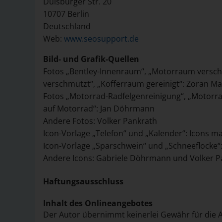
Duisburger Str. 20
10707 Berlin
Deutschland
Web:
www.seosupport.de
Bild- und Grafik-Quellen
Fotos „Bentley-Innenraum“, „Motorraum versch
verschmutzt“, „Kofferraum gereinigt“: Zoran M
Fotos „Motorrad-Radfelgenreinigung“, „Motorrad
auf Motorrad“: Jan Döhrmann
Andere Fotos: Volker Pankrath
Icon-Vorlage „Telefon“ und „Kalender“: Icons m
Icon-Vorlage „Sparschwein“ und „Schneeflocke“
Andere Icons: Gabriele Döhrmann und Volker P
Haftungsausschluss
Inhalt des Onlineangebotes
Der Autor übernimmt keinerlei Gewähr für die Akt